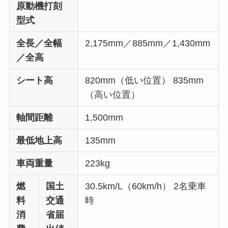
原動機打刻
型式
全長／全幅
2,175mm／885mm／1,430mm
／全高
シート高
820mm（低い位置） 835mm
（高い位置）
軸間距離
1,500mm
最低地上高
135mm
車両重量
223kg
燃
国土
30.5km/L（60km/h） 2名乗車
料
交通
時
消
省届