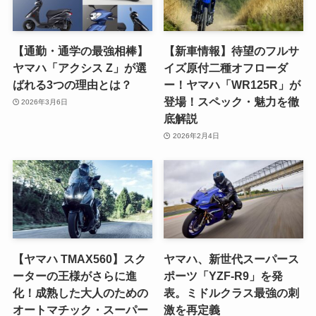
【通勤・通学の最強相棒】
【新車情報】待望のフルサ
ヤマハ「アクシス Z」が選
イズ原付二種オフローダ
ばれる3つの理由とは？
ー！ヤマハ「WR125R」が
登場！スペック・魅力を徹
2026年3月6日
底解説
2026年2月4日
【ヤマハ TMAX560】スク
ヤマハ、新世代スーパース
ーターの王様がさらに進
ポーツ「YZF-R9」を発
化！成熟した大人のための
表。ミドルクラス最強の刺
オートマチック・スーパー
激を再定義